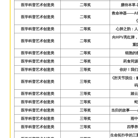
医学科普艺术创意类
二等奖
膳待本草
救命神器——A
医学科普艺术创意类
二等奖
医学科普艺术创意类
二等奖
心肺之韵：
向HPV亮红牌
医学科普艺术创意类
二等奖
重
医学科普艺术创意类
二等奖
细胞的
医学科普艺术创意类
二等奖
药食同
医学科普艺术创意类
三等奖
你好！我
《肘关节脱位：
医学科普艺术创意类
三等奖
医学科普艺术创意类
三等奖
踏
医学科普艺术创意类
三等奖
医学科普艺术创意类
三等奖
当归的故事——
医学科普艺术创意类
三等奖
雨
医学科普艺术创意类
三等奖
四季
生命拓扑学的三