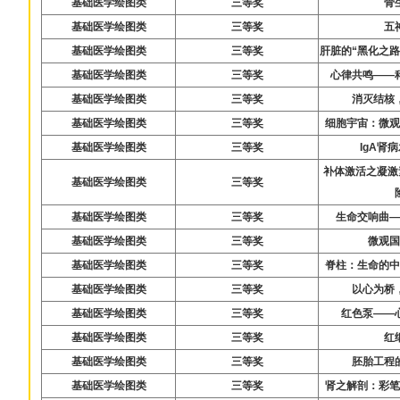
基础医学绘图类
三等奖
骨
基础医学绘图类
三等奖
五
基础医学绘图类
三等奖
肝脏的“黑化之
基础医学绘图类
三等奖
心律共鸣——
基础医学绘图类
三等奖
消灭结核
基础医学绘图类
三等奖
细胞宇宙：微
基础医学绘图类
三等奖
IgA肾
补体激活之凝激
基础医学绘图类
三等奖
基础医学绘图类
三等奖
生命交响曲
基础医学绘图类
三等奖
微观
基础医学绘图类
三等奖
脊柱：生命的
基础医学绘图类
三等奖
以心为桥
基础医学绘图类
三等奖
红色泵——
基础医学绘图类
三等奖
红
基础医学绘图类
三等奖
胚胎工程
基础医学绘图类
三等奖
肾之解剖：彩