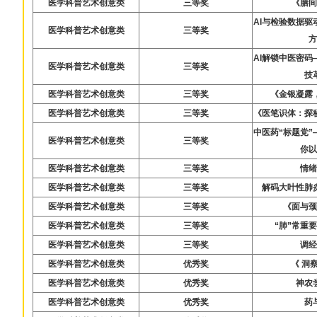
医学科普艺术创意类
三等奖
《膳
AI与检验数据
医学科普艺术创意类
三等奖
AI解锁中医密
医学科普艺术创意类
三等奖
技
医学科普艺术创意类
三等奖
《金银凝露
医学科普艺术创意类
三等奖
《医笔识体：探
中医药“标题党
医学科普艺术创意类
三等奖
你
医学科普艺术创意类
三等奖
情
医学科普艺术创意类
三等奖
解码大叶性肺
医学科普艺术创意类
三等奖
《面与
医学科普艺术创意类
三等奖
“肺”常重
医学科普艺术创意类
三等奖
调
医学科普艺术创意类
优秀奖
《 洞
医学科普艺术创意类
优秀奖
神农
医学科普艺术创意类
优秀奖
药