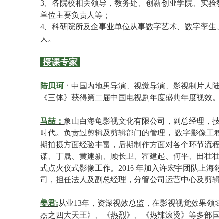
3、各院校相关领导，教务处、创新创业学院、实验
单位主要负责人等；
4、科研院所及企事业单位从事数字艺术、数字孪生、
人。
授课专家
陆贝珂
：
中国内地男导演、视觉导演、影视制片人陆贝
《三体》获得第二届中国电视剧年度盛典年度视效
马喆：
象山白海龟影视文化有限公司，副总经理，
时代。负责过剪辑及剪辑部门的管理， 数字影像工程及中影电影数字基
期拍摄方面经验丰富，后期制作方面对各个环节流程
谋、丁晟、黄建新、顾长卫、霍建起、何平、田壮壮、
式点火仪式影像工作。2016 年加入许宏宇团队上
司，担任法人及副总经理，分管公司运营中心及剪
姜君:
从业13年，资深视效总监，在影视视觉效果
杰之四大天王》、《热烈》、《热辣滚烫》等多部