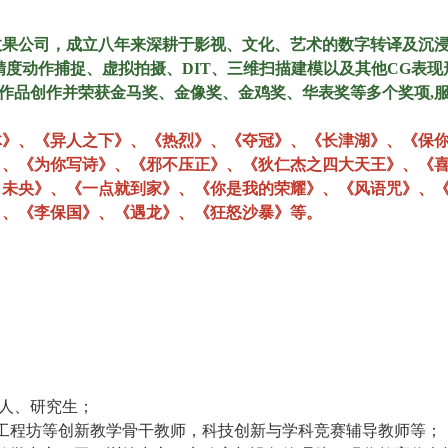
效果公司，成立八年来深耕于影视、文化、艺术的数字转译及沉
精度动作捕捉、虚拟拍摄、DIT、三维扫描建模以及其他CG表
余部作品创作并荣获金马奖、金像奖、金鸡奖、华表奖等多个奖项
体》、《异人之下》、《热烈》、《夺冠》、《长津湖》、《保
》、《为你写诗》、《邪不压正》、《狄仁杰之四大天王》、《
月未央》、《一点就到家》、《你是我的荣耀》、《风语咒》、
》、《李保国》、《遇龙》、《狂怒沙暴》等。
头人、研究生；
坊/工程坊等创新教学骨干教师，科技创新与学科竞赛辅导教师等；