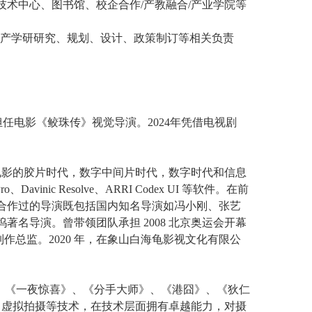
术中心、图书馆、校企合作/产教融合/产业学院等
相关产学研研究、规划、设计、政策制订等相关负责
担任电影《鲛珠传》视觉导演。2024年凭借电视剧
电影的胶片时代，数字中间片时代，数字时代和信息
nic Resolve、ARRI Codex UI 等软件。在前
，合作过的导演既包括国内知名导演如冯小刚、张艺
名导演。曾带领团队承担 2008 北京奥运会开幕
作总监。2020 年，在象山白海龟影视文化有限公
、《一夜惊喜》、《分手大师》、《港囧》、《狄仁
，虚拟拍摄等技术，在技术层面拥有卓越能力，对摄