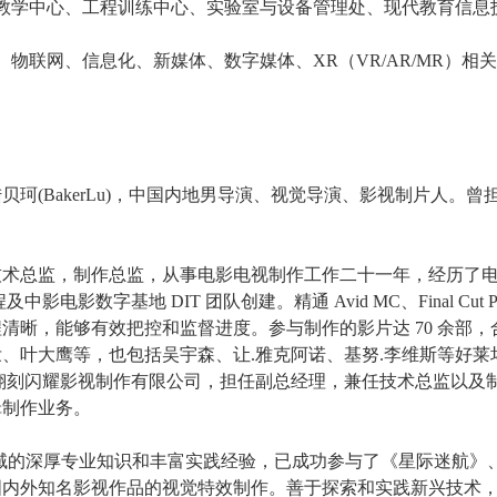
教学中心、工程训练中心、实验室与设备管理处、现代教育信息技
物联网、信息化、新媒体、数字媒体、XR（VR/AR/MR）
珂(BakerLu)，中国内地男导演、视觉导演、影视制片人。曾
。
技术总监，制作总监，从事电影电视制作工作二十一年，经历了
地 DIT 团队创建。精通 Avid MC、Final Cut Pro、Davi
清晰，能够有效把控和监督进度。参与制作的影片达 70 余部
叶大鹰等，也包括吴宇森、让.雅克阿诺、基努.李维斯等好莱坞著
海翎刻闪耀影视制作有限公司，担任副总经理，兼任技术总监以及制
辑制作业务。
领域的深厚专业知识和丰富实践经验，已成功参与了《星际迷航》
国内外知名影视作品的视觉特效制作。善于探索和实践新兴技术